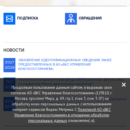
ПОДПИСКА
ОБРАЩЕНИЯ
НОВОСТИ
ОБНОВЛЕНИЕ ИДЕНТИФИКАЦИОННЫХ СВЕДЕНИЙ, РАНЕЕ
31.07
ПРЕДОСТАВЛЕННЫХ В АО «БКС УПРАВЛЕНИЕ
2026
БЛАГОСОСТОЯНИЕМ»
×
Частичное погашение паев фонда ЗПИФ рыночных финансовых
7.07
инструментов "Рынок драгоценных металлов"
Продолжая пользование данным сайтом, я выражаю свое
2026
согласие АО «БКС Управление благосостоянием» (129110, г.
Москва, проспект Мира, д. 69, стр.1, этаж 3, пом. 3-07) на
Частичное погашение паев фонда ЗПИФ РФИ «Глобальный рынок
6.04
обработку моих персональных данных с использованием
облигаций (заблокированные активы)»
2026
интернет-сервисов Яндекс Метрика. С
Политикой АО «БКС
Управление благосостоянием» в отношении обработки
персональных данных
ознакомлен(-а).