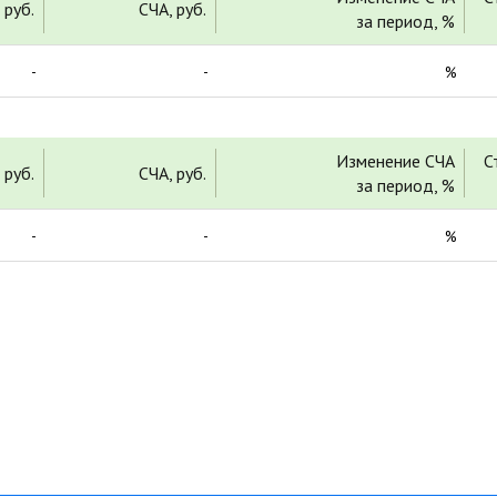
 руб.
СЧА, руб.
за период, %
-
-
%
Изменение СЧА
С
 руб.
СЧА, руб.
за период, %
-
-
%