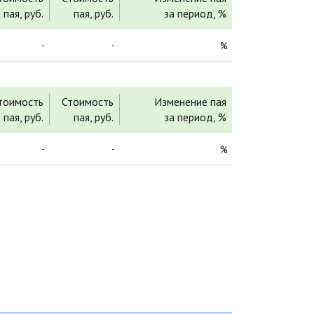
пая, руб.
пая, руб.
за период, %
-
-
%
тоимость
Стоимость
Изменение пая
пая, руб.
пая, руб.
за период, %
-
-
%