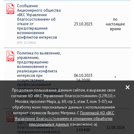
Сообщение
Акционерного общества
«БКС Управление
благосостоянием» об
по
отказе от
23.10.2023
настоящее
предотвращения
время
возникновения
конфликтов интересов
(PDF 212.04КБ)
Политика по выявлению,
управлению,
предотвращению
возникновения и
реализации конфликта
интересов при
06.10.2023
*
осуществлении
16:20:00
×
профессиональной
деятельности на рынке
Продолжая пользование данным сайтом, я выражаю свое
ценных бумаг (действует
согласие АО «БКС Управление благосостоянием» (129110, г.
с 17.10.2023)
Москва, проспект Мира, д. 69, стр.1, этаж 3, пом. 3-07) на
(PDF 1.17МБ)
обработку моих персональных данных с использованием
интернет-сервисов Яндекс Метрика. С
Политикой АО «БКС
Сообщение
Акционерного общества
Управление благосостоянием» в отношении обработки
«БКС Управление
персональных данных
ознакомлен(-а).
22.08.2023
благосостоянием» о
22.08.2026
14:54:00
прекращении конфликта