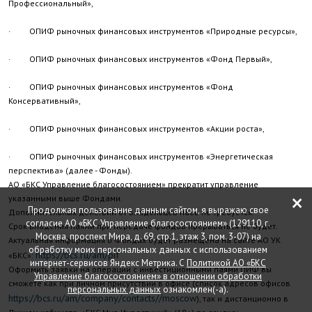
Профессиональный»,
· ОПИФ рыночных финансовых инструментов «Природные ресурсы»,
· ОПИФ рыночных финансовых инструментов «Фонд Первый»,
· ОПИФ рыночных финансовых инструментов «Фонд
Консервативный»,
· ОПИФ рыночных финансовых инструментов «Акции роста»,
· ОПИФ рыночных финансовых инструментов «Энергетическая
перспектива» (далее - Фонды).
АО «БКС Управление благосостоянием» прекратит управление
×
указанными выше Фондами.
Продолжая пользование данным сайтом, я выражаю свое
Дополнительных действий от владельцев паев не требуется.
согласие АО «БКС Управление благосостоянием» (129110, г.
Срок владения паями при передаче фондов прерываться не будет.
Москва, проспект Мира, д. 69, стр.1, этаж 3, пом. 3-07) на
Актуальная информация о Фондах будет размещена на сайте АО УК
обработку моих персональных данных с использованием
https://bcs.ru/am/pif
«БКС»:
интернет-сервисов Яндекс Метрика. С
Политикой АО «БКС
Оформить заявки на операции с инвестиционными паями ПИФ вы
Управление благосостоянием» в отношении обработки
сможете как при личном присутствии в офисе (список адресов офисов
персональных данных
ознакомлен(-а).
https://bcs.ru/am/company/contacts//moscow
), так и дистанционно в