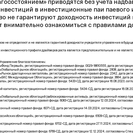
госостоянием» приводятся без учета надба
инвестиций в инвестиционные паи паевого
тво не гарантируют доходность инвестиций
т внимательно ознакомиться с правилами 
м не определяют и не являются гарантией доходности учредителя управления в буду
 инвестиционного профиля драйверов роста является предположительным и не являетс
правление благосостоянием»:
нд Первый», регистрационный номер правил фонда: 0029-18610555, дата регистрации 1
обальный рынок облигаций», регистрационный номер правил фонда: 2608, дата регист
нок драгоценных металлов», регистрационный номер правил фонда: 2342, дата регист
КС Международные Облигации», регистрационный номер правил фонда: 3664, дата реги
», регистрационный номер правил фонда: 5433-СД, дата регистрации 16.06.2023, со
капитал», регистрационный номер правил фонда: 5434-СД, дата регистрации 16.06.2
обальный рынок облигаций (заблокированные активы)», регистрационный номер правил 
гистрационный номер правил фонда: 6063-СД, дата регистрации 12.03.2024, согласо
ный номер правил фонда: 6071-СД, дата регистрации 14.03.2024, согласованы Специ
ссийских облигаций», регистрационный номер правил фонда: 6509-СД, дата регистрац
трационный номер правил фонда: 6702-СД, дата регистрации 27.11.2024, согласован
ионный номер правил фонда: 6769-СД, дата регистрации 12.12.2024, согласованы Сп