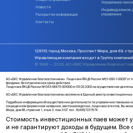
Общая информация
Управление пенс
Новости
Индивидуальное 
управление
Раскрытие информации
Контакты
129110, город Москва, Проспект Мира, дом 69, стро
Управляющая компания входит в Группу компаний 
© 1996 — 2026, АО «БКС Управление благососто
АО «БКС Управление благосостоянием». Лицензия ФКЦБ России №21-000-1-00037 
фондами, без ограничения срока действия.
Лицензия ФКЦБ России № 045-06475-001000 от 05.03.2003 на осуществление деятел
АО «БКС Управление благосостоянием» включено в Единый реестр инвестиционных с
Подробную информацию об осуществлении деятельности по управлению паевыми инв
сокращенном фирменном названии, местонахождении, лицензии агентов, Вы може
Мира, дом 69, строение 1, этаж 3, пом.3-07, тел.: 8 (495) 723 76 74.
Стоимость инвестиционных паев может у
и не гарантируют доходы в будущем. Все