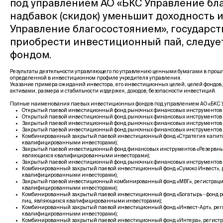
под управлением АО «БКС Управление бла
надбавок (скидок) уменьшит доходность 
Управление благосостоянием», государс
приобрести инвестиционный пай, следуе
фондом.
Результаты деятельности управляющего по управлению ценными бумагами в прошло
определенной в инвестиционном профиле учредителя управления.
Указание примера ожиданий инвестора, его инвестиционных целей, целей фондов,
активами, размера и стабильности издержек, доходов, безопасности инвестиций.
Полные наименования паевых инвестиционных фондов под управлением АО «БКС У
Открытый паевой инвестиционный фонд рыночных финансовых инструментов «Фо
Открытый паевой инвестиционный фонд рыночных финансовых инструментов «Гл
Закрытый паевой инвестиционный фонд рыночных финансовых инструментов «Ры
Закрытый паевой инвестиционный фонд рыночных финансовых инструментов «Б
Комбинированный закрытый паевой инвестиционный фонд «Стратегия капитала
квалифицированными инвесторами);
Закрытый паевой инвестиционный фонд финансовых инструментов «Резервный 
являющихся квалифицированными инвесторами);
Закрытый паевой инвестиционный фонд рыночных финансовых инструментов «Гл
Комбинированный закрытый паевой инвестиционный фонд «Сумоко Инвест», ре
квалифицированными инвесторами);
Закрытый паевой инвестиционный комбинированный фонд «МВГ», регистрацион
квалифицированными инвесторами);
Комбинированный закрытый паевой инвестиционный фонд «Богатырь - фонд ро
лиц, являющихся квалифицированными инвесторами);
Комбинированный закрытый паевой инвестиционный фонд «Инвест-Арт», регис
квалифицированными инвесторами);
Комбинированный закрытый паевой инвестиционный фонд «Интера», регистрац