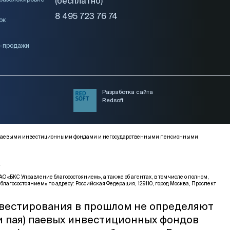
 разблокировке
(бесплатно)
8 495 723 76 74
ок
и-продажи
Разработка сайта
Redsoft
ми, паевыми инвестиционными фондами и негосударственными пенсионными
.
КС Управление благосостоянием», а также об агентах, в том числе о полном,
благосостоянием» по адресу: Российская Федерация, 129110, город Москва, Проспект
нвестирования в прошлом не определяют
и пая) паевых инвестиционных фондов