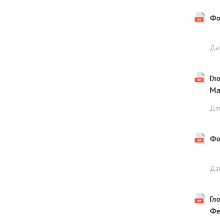
Фо
Да
Гл
Ма
Да
Фо
Да
Гл
Фе