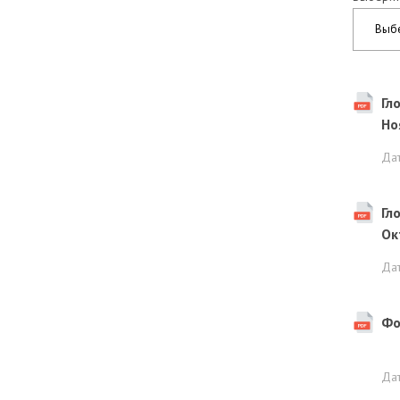
Выб
Гл
Но
Да
Гл
Ок
Да
Фо
Да