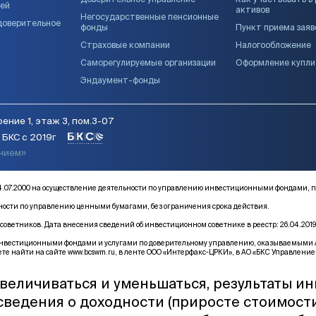
Доверительное управление
Как участвовать в
ией
активов
Негосударственные пенсионные
доверительное
фонды
Пункт приема заяв
Страховые компании
Налогообложение
Саморегулируемые организации
Оформление купл
Эндаумент-фонды
ение 1, этаж 3, пом.3-07
БКС с 2019г
янием»
от 14.07.2000 на осуществление деятельности по управлению инвестиционными фонда
ьности по управлению ценными бумагами, без ограничения срока действия.
оветников. Дата внесения сведений об инвестиционном советнике в реестр: 26.04.2019
естиционными фондами и услугами по доверительному управлению, оказываемыми АО «Б
те найти на сайте
www.bcswm.ru
, в ленте ООО «Интерфакс-ЦРКИ», в АО «БКС Управление 
величиваться и уменьшаться, результаты и
 сведения о доходности (приросте стоимост