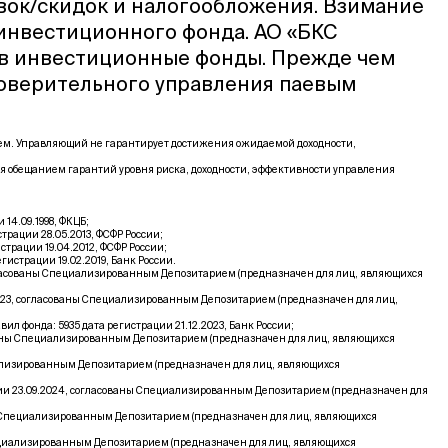
вок/скидок и налогообложения. Взимание
 инвестиционного фонда. АО «БКС
 в инвестиционные фонды. Прежде чем
доверительного управления паевым
щем. Управляющий не гарантирует достижения ожидаемой доходности,
я обещанием гарантий уровня риска, доходности, эффективности управления
4.09.1998, ФКЦБ;
рации 28.05.2013, ФСФР России;
рации 19.04.2012, ФСФР России;
страции 19.02.2019, Банк России.
гласованы Специализированным Депозитарием (предназначен для лиц, являющихся
023, согласованы Специализированным Депозитарием (предназначен для лиц,
фонда: 5935 дата регистрации 21.12.2023, Банк России;
ваны Специализированным Депозитарием (предназначен для лиц, являющихся
ализированным Депозитарием (предназначен для лиц, являющихся
ии 23.09.2024, согласованы Специализированным Депозитарием (предназначен для
ы Специализированным Депозитарием (предназначен для лиц, являющихся
ециализированным Депозитарием (предназначен для лиц, являющихся