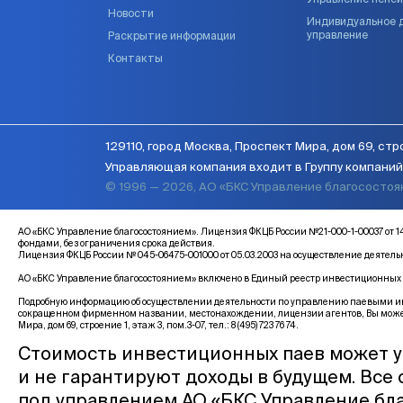
Управление пенс
Новости
Индивидуальное 
управление
Раскрытие информации
Контакты
129110, город Москва, Проспект Мира, дом 69, стро
Управляющая компания входит в Группу компаний 
© 1996 — 2026, АО «БКС Управление благососто
АО «БКС Управление благосостоянием». Лицензия ФКЦБ России №21-000-1-00037 
фондами, без ограничения срока действия.
Лицензия ФКЦБ России № 045-06475-001000 от 05.03.2003 на осуществление деятел
АО «БКС Управление благосостоянием» включено в Единый реестр инвестиционных с
Подробную информацию об осуществлении деятельности по управлению паевыми инв
сокращенном фирменном названии, местонахождении, лицензии агентов, Вы може
Мира, дом 69, строение 1, этаж 3, пом.3-07, тел.: 8 (495) 723 76 74.
Стоимость инвестиционных паев может у
и не гарантируют доходы в будущем. Все
под управлением АО «БКС Управление бла