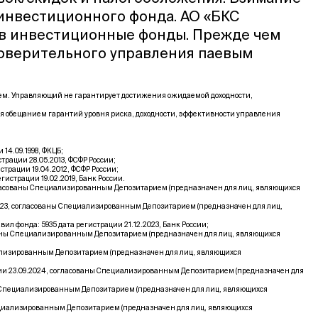
 инвестиционного фонда. АО «БКС
 в инвестиционные фонды. Прежде чем
доверительного управления паевым
щем. Управляющий не гарантирует достижения ожидаемой доходности,
я обещанием гарантий уровня риска, доходности, эффективности управления
4.09.1998, ФКЦБ;
рации 28.05.2013, ФСФР России;
рации 19.04.2012, ФСФР России;
страции 19.02.2019, Банк России.
гласованы Специализированным Депозитарием (предназначен для лиц, являющихся
023, согласованы Специализированным Депозитарием (предназначен для лиц,
фонда: 5935 дата регистрации 21.12.2023, Банк России;
ваны Специализированным Депозитарием (предназначен для лиц, являющихся
ализированным Депозитарием (предназначен для лиц, являющихся
ии 23.09.2024, согласованы Специализированным Депозитарием (предназначен для
ы Специализированным Депозитарием (предназначен для лиц, являющихся
ециализированным Депозитарием (предназначен для лиц, являющихся