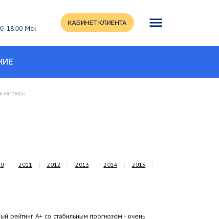
КАБИНЕТ КЛИЕНТА
:00-18:00 Мск
НИЕ
 и награды
10
2011
2012
2013
2014
2015
й рейтинг А+ со стабильным прогнозом - очень