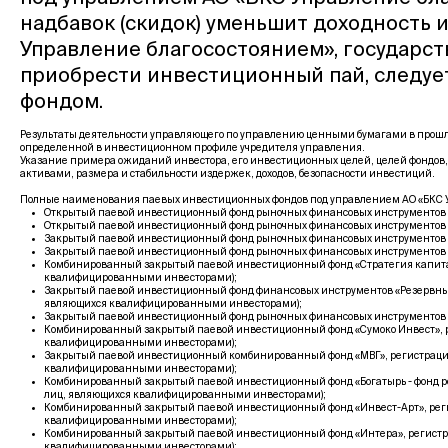
надбавок (скидок) уменьшит доходность 
Управление благосостоянием», государс
приобрести инвестиционный пай, следуе
фондом.
Результаты деятельности управляющего по управлению ценными бумагами в прошло
определенной в инвестиционном профиле учредителя управления.
Указание примера ожиданий инвестора, его инвестиционных целей, целей фондов,
активами, размера и стабильности издержек, доходов, безопасности инвестиций.
Полные наименования паевых инвестиционных фондов под управлением АО «БКС У
Открытый паевой инвестиционный фонд рыночных финансовых инструментов «Фо
Открытый паевой инвестиционный фонд рыночных финансовых инструментов «Гл
Закрытый паевой инвестиционный фонд рыночных финансовых инструментов «Ры
Закрытый паевой инвестиционный фонд рыночных финансовых инструментов «Б
Комбинированный закрытый паевой инвестиционный фонд «Стратегия капитала
квалифицированными инвесторами);
Закрытый паевой инвестиционный фонд финансовых инструментов «Резервный 
являющихся квалифицированными инвесторами);
Закрытый паевой инвестиционный фонд рыночных финансовых инструментов «Гл
Комбинированный закрытый паевой инвестиционный фонд «Сумоко Инвест», ре
квалифицированными инвесторами);
Закрытый паевой инвестиционный комбинированный фонд «МВГ», регистрацион
квалифицированными инвесторами);
Комбинированный закрытый паевой инвестиционный фонд «Богатырь - фонд ро
лиц, являющихся квалифицированными инвесторами);
Комбинированный закрытый паевой инвестиционный фонд «Инвест-Арт», регис
квалифицированными инвесторами);
Комбинированный закрытый паевой инвестиционный фонд «Интера», регистрац
квалифицированными инвесторами);