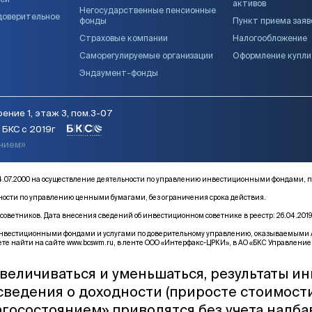
ией
активов
Негосударственные пенсионные
доверительное
фонды
Пункт приема заяв
Страховые компании
Налогообложение
Саморегулируемые организации
Оформление купл
Эндаумент-фонды
ение 1, этаж 3, пом.3-07
БКС с 2019г
янием»
от 14.07.2000 на осуществление деятельности по управлению инвестиционными фонда
ьности по управлению ценными бумагами, без ограничения срока действия.
оветников. Дата внесения сведений об инвестиционном советнике в реестр: 26.04.2019
естиционными фондами и услугами по доверительному управлению, оказываемыми АО «Б
те найти на сайте
www.bcswm.ru
, в ленте ООО «Интерфакс-ЦРКИ», в АО «БКС Управление 
величиваться и уменьшаться, результаты и
 сведения о доходности (приросте стоимост
госостоянием» приводятся без учета надба