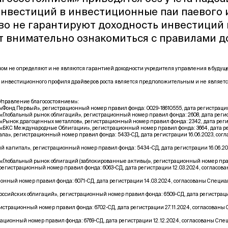
инвестиций в инвестиционные паи паевого
тво не гарантируют доходность инвестиций
т внимательно ознакомиться с правилами 
м не определяют и не являются гарантией доходности учредителя управления в буду
 инвестиционного профиля драйверов роста является предположительным и не являетс
правление благосостоянием»:
нд Первый», регистрационный номер правил фонда: 0029-18610555, дата регистрации 1
обальный рынок облигаций», регистрационный номер правил фонда: 2608, дата регист
нок драгоценных металлов», регистрационный номер правил фонда: 2342, дата регист
КС Международные Облигации», регистрационный номер правил фонда: 3664, дата реги
», регистрационный номер правил фонда: 5433-СД, дата регистрации 16.06.2023, со
капитал», регистрационный номер правил фонда: 5434-СД, дата регистрации 16.06.2
обальный рынок облигаций (заблокированные активы)», регистрационный номер правил 
гистрационный номер правил фонда: 6063-СД, дата регистрации 12.03.2024, согласо
ный номер правил фонда: 6071-СД, дата регистрации 14.03.2024, согласованы Специ
ссийских облигаций», регистрационный номер правил фонда: 6509-СД, дата регистрац
трационный номер правил фонда: 6702-СД, дата регистрации 27.11.2024, согласован
ионный номер правил фонда: 6769-СД, дата регистрации 12.12.2024, согласованы Сп