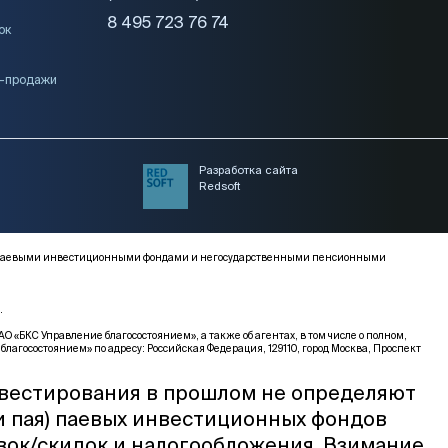
8 495 723 76 74
ок
и-продажи
Разработка сайта
Redsoft
ми, паевыми инвестиционными фондами и негосударственными пенсионными
.
КС Управление благосостоянием», а также об агентах, в том числе о полном,
благосостоянием» по адресу: Российская Федерация, 129110, город Москва, Проспект
нвестирования в прошлом не определяют
и пая) паевых инвестиционных фондов
вок/скидок и налогообложения. Взимание