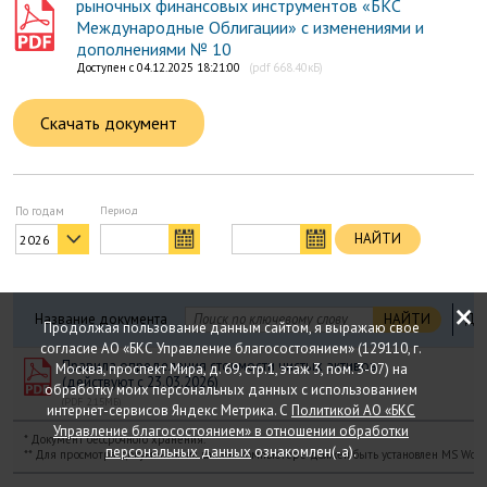
рыночных финансовых инструментов «БКС
Международные Облигации» с изменениями и
дополнениями № 10
Доступен с 04.12.2025 18:21:00
(pdf 668.40кБ)
Скачать документ
По годам
пе
НАЙТИ
2026
по
×
Название документа
НАЙТИ
Дат
Продолжая пользование данным сайтом, я выражаю свое
согласие АО «БКС Управление благосостоянием» (129110, г.
Правила определения стоимости чистых активов
Москва, проспект Мира, д. 69, стр.1, этаж 3, пом. 3-07) на
(действуют с 23.03.2026)
обработку моих персональных данных с использованием
(PDF 2.15МБ)
интернет-сервисов Яндекс Метрика. С
Политикой АО «БКС
Управление благосостоянием» в отношении обработки
* Документ бессрочного хранения.
персональных данных
ознакомлен(-а).
** Для просмотра документов на вашем компьютере должен быть установлен MS Word 