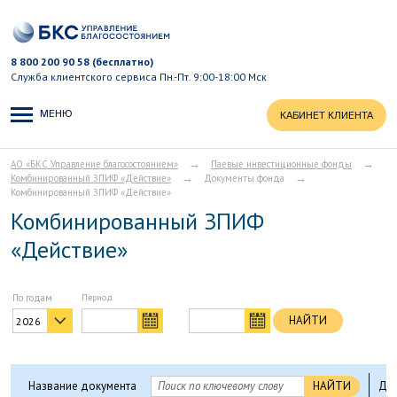
8 800 200 90 58 (бесплатно)
Служба клиентского сервиса
Пн.-Пт. 9:00-18:00 Мск
МЕНЮ
КАБИНЕТ КЛИЕНТА
→
→
АО «БКС Управление благосостоянием»
Паевые инвестиционные фонды
→
→
Комбинированный ЗПИФ «Действие»
Документы фонда
Комбинированный ЗПИФ «Действие»
Комбинированный ЗПИФ
«Действие»
По годам
пе
НАЙТИ
2026
по
Название документа
НАЙТИ
Дат