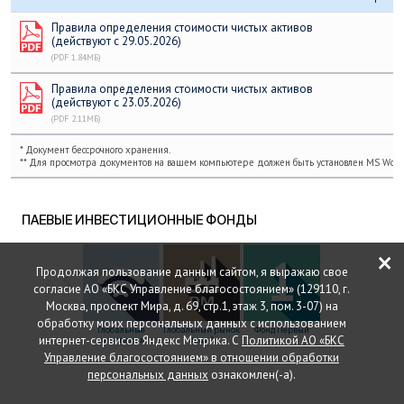
Правила определения стоимости чистых активов
(действуют с 29.05.2026)
(PDF 1.84МБ)
Правила определения стоимости чистых активов
(действуют с 23.03.2026)
(PDF 2.11МБ)
* Документ бессрочного хранения.
** Для просмотра документов на вашем компьютере должен быть установлен MS Word 
ПАЕВЫЕ ИНВЕСТИЦИОННЫЕ ФОНДЫ
×
Продолжая пользование данным сайтом, я выражаю свое
согласие АО «БКС Управление благосостоянием» (129110, г.
Москва, проспект Мира, д. 69, стр.1, этаж 3, пом. 3-07) на
обработку моих персональных данных с использованием
Глобальные
Глобальный рынок
Фонд Первый
Природные
интернет-сервисов Яндекс Метрика. С
Политикой АО «БКС
инновации
акций
ресурсы
Управление благосостоянием» в отношении обработки
персональных данных
ознакомлен(-а).