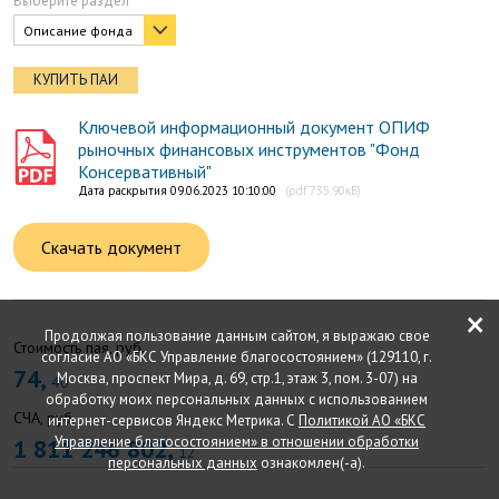
Выберите раздел
Описание фонда
КУПИТЬ ПАИ
Ключевой информационный документ ОПИФ
рыночных финансовых инструментов "Фонд
Консервативный"
Дата раскрытия 09.06.2023 10:10:00
(pdf 735.90кБ)
Скачать документ
×
Продолжая пользование данным сайтом, я выражаю свое
Стоимость пая, руб.
согласие АО «БКС Управление благосостоянием» (129110, г.
74,
Москва, проспект Мира, д. 69, стр.1, этаж 3, пом. 3-07) на
40
обработку моих персональных данных с использованием
СЧА, руб.
интернет-сервисов Яндекс Метрика. С
Политикой АО «БКС
Управление благосостоянием» в отношении обработки
1 811 246 802,
12
персональных данных
ознакомлен(-а).