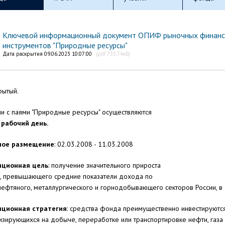
Ключевой информационный документ ОПИФ рыночных финан
инструментов "Природные ресурсы"
Дата раскрытия 09.06.2023 10:07:00
(pdf 735.74кБ)
крытый.
и с паями "Природные ресурсы" осуществляются
рабочий день.
ное размещение
: 02.03.2008 - 11.03.2008
иционная цель
: получение значительного прироста
а, превышающего средние показатели дохода по
нефтяного, металлургического и горнодобывающего секторов России, в 
иционная стратегия
: средства фонда преимущественно инвестируются
изирующихся на добыче, переработке или транспортировке нефти, газа