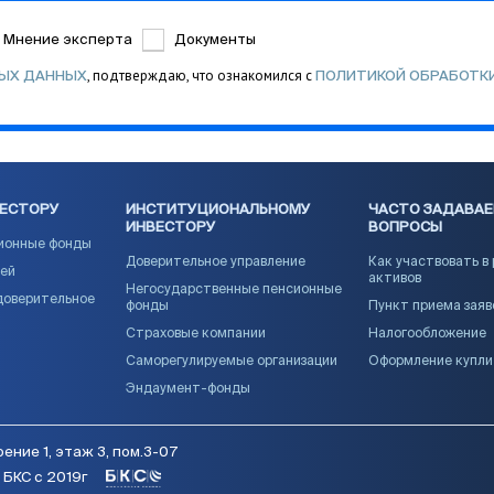
Мнение эксперта
Документы
, подтверждаю, что ознакомился с
НЫХ ДАННЫХ
ПОЛИТИКОЙ ОБРАБОТК
ВЕСТОРУ
ИНСТИТУЦИОНАЛЬНОМУ
ЧАСТО ЗАДАВА
ИНВЕСТОРУ
ВОПРОСЫ
ионные фонды
Доверительное управление
Как участвовать в
ией
активов
Негосударственные пенсионные
доверительное
фонды
Пункт приема заяв
Страховые компании
Налогообложение
Саморегулируемые организации
Оформление купл
Эндаумент-фонды
ение 1, этаж 3, пом.3-07
БКС с 2019г