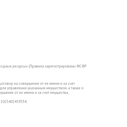
одные ресурсы» (Правила зарегистрированы ФСФР
говор на совершение от ее имени и за счет
для управления указанным имуществом, а также о
шение от их имени и за счет имущества,
 1025402459334;