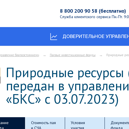
8 800 200 90 58 (бесплатно)
Служба клиентского сервиса
Пн.-Пт. 9
ДОВЕРИТЕЛЬНОЕ УПРАВЛЕ
→
→
правление благосостоянием»
Паевые инвестиционные фонды
Природные ресу
Природные ресурсы 
передан в управлен
«БКС» с 03.07.2023)
ание
Стоимость пая
Условия
Документ
да
и СЧА
участия
фонда