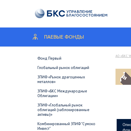
ПАЕВЫЕ ФОНДЫ
АО «БКС У
Фонд Первый
Глобальный рынок облигаций
ЗПИФ «Рынок драгоценных
металлов»
ЗПИФ «БКС Международные
Облигации»
ЗПИФ «Глобальный рынок
облигаций (заблокированные
активы)»
Комбинированный ЗПИФ "Сумоко
Опис
Инвест"
фон