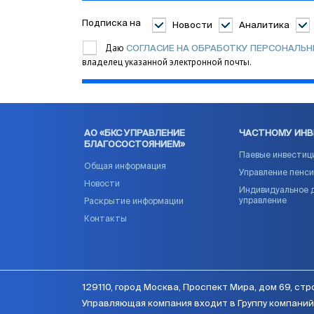
Подписка на
Новости
Аналитика
Даю
СОГЛАСИЕ НА ОБРАБОТКУ ПЕРСОНАЛЬ
владелец указанной электронной почты.
АО «БКС УПРАВЛЕНИЕ
ЧАСТНОМУ ИН
БЛАГОСОСТОЯНИЕМ»
Паевые инвестиц
Общая информация
Управление пенс
Новости
Индивидуальное 
управление
Раскрытие информации
Контакты
129110, город Москва, Проспект Мира, дом 69, стро
Управляющая компания входит в Группу компаний 