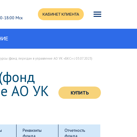
КАБИНЕТ КЛИЕНТА
:00-18:00 Мск
НИЕ
рсы (фонд передан в управление АО УК «БКС» с 03.07.2023)
(фонд
ие АО УК
КУПИТЬ
ы
Реквизиты
Отчетность
фонда
фонда