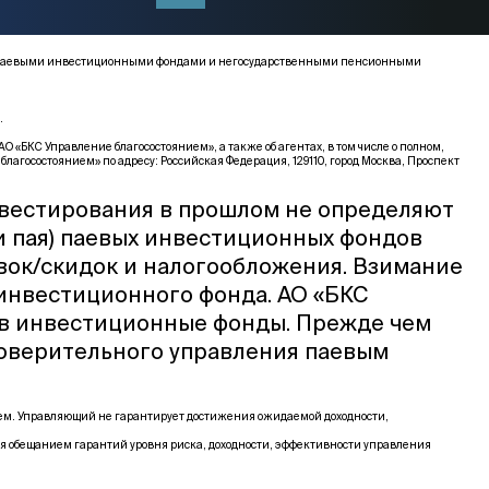
ми, паевыми инвестиционными фондами и негосударственными пенсионными
.
КС Управление благосостоянием», а также об агентах, в том числе о полном,
благосостоянием» по адресу: Российская Федерация, 129110, город Москва, Проспект
нвестирования в прошлом не определяют
и пая) паевых инвестиционных фондов
вок/скидок и налогообложения. Взимание
 инвестиционного фонда. АО «БКС
 в инвестиционные фонды. Прежде чем
доверительного управления паевым
щем. Управляющий не гарантирует достижения ожидаемой доходности,
я обещанием гарантий уровня риска, доходности, эффективности управления