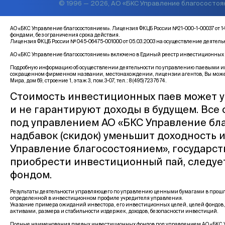
© 1996 — 2026, АО «БКС Управление благососто
АО «БКС Управление благосостоянием». Лицензия ФКЦБ России №21-000-1-00037 
фондами, без ограничения срока действия.
Лицензия ФКЦБ России № 045-06475-001000 от 05.03.2003 на осуществление деятел
АО «БКС Управление благосостоянием» включено в Единый реестр инвестиционных с
Подробную информацию об осуществлении деятельности по управлению паевыми инв
сокращенном фирменном названии, местонахождении, лицензии агентов, Вы може
Мира, дом 69, строение 1, этаж 3, пом.3-07, тел.: 8 (495) 723 76 74.
Стоимость инвестиционных паев может у
и не гарантируют доходы в будущем. Все
под управлением АО «БКС Управление бла
надбавок (скидок) уменьшит доходность 
Управление благосостоянием», государс
приобрести инвестиционный пай, следуе
фондом.
Результаты деятельности управляющего по управлению ценными бумагами в прошло
определенной в инвестиционном профиле учредителя управления.
Указание примера ожиданий инвестора, его инвестиционных целей, целей фондов,
активами, размера и стабильности издержек, доходов, безопасности инвестиций.
Полные наименования паевых инвестиционных фондов под управлением АО «БКС У