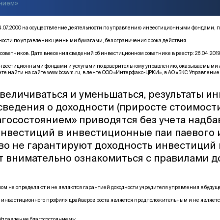
янием»
от 14.07.2000 на осуществление деятельности по управлению инвестиционными фонда
ьности по управлению ценными бумагами, без ограничения срока действия.
оветников. Дата внесения сведений об инвестиционном советнике в реестр: 26.04.2019
естиционными фондами и услугами по доверительному управлению, оказываемыми АО «Б
те найти на сайте
www.bcswm.ru
, в ленте ООО «Интерфакс-ЦРКИ», в АО «БКС Управление 
величиваться и уменьшаться, результаты и
 сведения о доходности (приросте стоимост
госостоянием» приводятся без учета надба
инвестиций в инвестиционные паи паевого
тво не гарантируют доходность инвестиций
т внимательно ознакомиться с правилами 
м не определяют и не являются гарантией доходности учредителя управления в буду
 инвестиционного профиля драйверов роста является предположительным и не являетс
правление благосостоянием»: