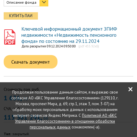
Описание фонда
КУПИТЬ ПАИ
Ключевой информационный документ ЗПИФ
недвижимости «Недвижимость пенсионного
фонда» по состоянию на 29.11.2024
Дата раскрытия 09.12.2024 09:50:00
(pdf 455.92кБ)
Скачать документ
×
Стоимость пая, руб.
Продолжая пользование данным сайтом, я выражаю свое
1 636,
согласие АО «БКС Управление благосостоянием» (129110, г.
32
Москва, проспект Мира, д. 69, стр.1, этаж 3, пом. 3-07) на
СЧА, руб.
обработку моих персональных данных с использованием
115 381 241,
интернет-сервисов Яндекс Метрика. С
Политикой АО «БКС
66
Управление благосостоянием» в отношении обработки
персональных данных
ознакомлен(-а).
Тип
: закрытый.