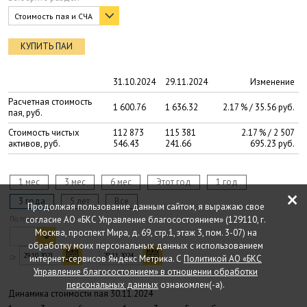
Стоимость пая и СЧА
КУПИТЬ ПАИ
31.10.2024
29.11.2024
Изменение
Расчетная стоимость
1 600.76
1 636.32
2.17 % / 35.56 руб.
пая, руб.
Стоимость чистых
112 873
115 381
2.17 % / 2 507
активов, руб.
546.43
241.66
695.23 руб.
1 мес
3 мес
6 мес
Этот год
1 год
×
3 года
5 лет
Все
Продолжая пользование данным сайтом, я выражаю свое
По годам
согласие АО «БКС Управление благосостоянием» (129110, г.
Москва, проспект Мира, д. 69, стр.1, этаж 3, пом. 3-07) на
обработку моих персональных данных с использованием
От
интернет-сервисов Яндекс Метрика. С
Политикой АО «БКС
До
Управление благосостоянием» в отношении обработки
персональных данных
ознакомлен(-а).
Динамика стоимости пая 30.11.2024