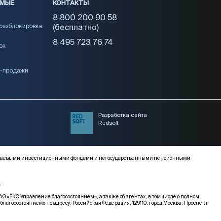
ЕМЫЕ
КОНТАКТЫ
8 800 200 90 58
 разблокировке
(бесплатно)
8 495 723 76 74
ок
и-продажи
Разработка сайта
Redsoft
ми, паевыми инвестиционными фондами и негосударственными пенсионными
.
КС Управление благосостоянием», а также об агентах, в том числе о полном,
благосостоянием» по адресу: Российская Федерация, 129110, город Москва, Проспект