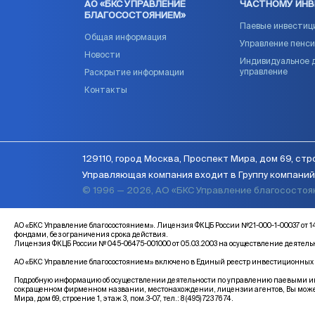
АО «БКС УПРАВЛЕНИЕ
ЧАСТНОМУ ИН
БЛАГОСОСТОЯНИЕМ»
Паевые инвестиц
Общая информация
Управление пенс
Новости
Индивидуальное 
управление
Раскрытие информации
Контакты
129110, город Москва, Проспект Мира, дом 69, стро
Управляющая компания входит в Группу компаний 
© 1996 — 2026, АО «БКС Управление благососто
АО «БКС Управление благосостоянием». Лицензия ФКЦБ России №21-000-1-00037 
фондами, без ограничения срока действия.
Лицензия ФКЦБ России № 045-06475-001000 от 05.03.2003 на осуществление деятел
АО «БКС Управление благосостоянием» включено в Единый реестр инвестиционных с
Подробную информацию об осуществлении деятельности по управлению паевыми инв
сокращенном фирменном названии, местонахождении, лицензии агентов, Вы може
Мира, дом 69, строение 1, этаж 3, пом.3-07, тел.: 8 (495) 723 76 74.