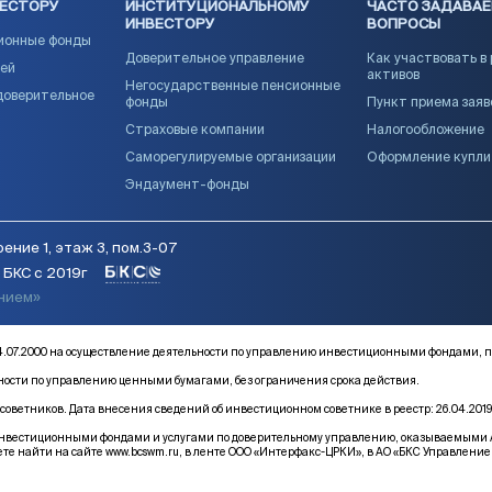
ВЕСТОРУ
ИНСТИТУЦИОНАЛЬНОМУ
ЧАСТО ЗАДАВА
ИНВЕСТОРУ
ВОПРОСЫ
ионные фонды
Доверительное управление
Как участвовать в
ией
активов
Негосударственные пенсионные
доверительное
фонды
Пункт приема заяв
Страховые компании
Налогообложение
Саморегулируемые организации
Оформление купл
Эндаумент-фонды
ение 1, этаж 3, пом.3-07
БКС с 2019г
янием»
от 14.07.2000 на осуществление деятельности по управлению инвестиционными фонда
ьности по управлению ценными бумагами, без ограничения срока действия.
оветников. Дата внесения сведений об инвестиционном советнике в реестр: 26.04.2019
естиционными фондами и услугами по доверительному управлению, оказываемыми АО «Б
те найти на сайте
www.bcswm.ru
, в ленте ООО «Интерфакс-ЦРКИ», в АО «БКС Управление 