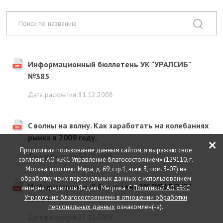
Информационный бюллетень УК "УРАЛСИБ"
№385
Дата раскрытия
31.12.2008
C волны на волну. Как заработать на колебаниях
рынка в 2009 году.
×
Продолжая пользование данным сайтом, я выражаю свое
Дата раскрытия
30.12.2008
согласие АО «БКС Управление благосостоянием» (129110, г.
Москва, проспект Мира, д. 69, стр.1, этаж 3, пом. 3-07) на
обработку моих персональных данных с использованием
Информационный бюллетень УК "УРАЛСИБ"
интернет-сервисов Яндекс Метрика. С
Политикой АО «БКС
Управление благосостоянием» в отношении обработки
№384
персональных данных
ознакомлен(-а).
Дата раскрытия
23.12.2008