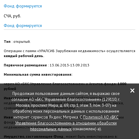
Фонд формируется
СЧА, руб.
Фонд формируется
Тип
: открытый.
Операции с паями «УРАЛСИБ Зарубежная недвижимость» осуществляются
каждый рабочий день.
Первичное размещение
: 13.06.2013-13.09.2013
Минимальная сумма инвестирования:
через АО «БКС Управление благосостоянием» и Агентов фонда:
1000
×
рублей
Продолжая пользование данным сайтом, я выражаю свое
Инвестиционная цель
: участие в росте глобального рынка
согласие АО «БКС Управление благосостоянием» (129110, г.
недвижимости. Умеренно-низкий потенциал роста и уровень риска,
Москва, проспект Мира, д. 69, стр.1, этаж 3, пом. 3-07) на
сравнимый с долговыми инструментами
обработку моих персональных данных с использованием
интернет-сервисов Яндекс Метрика. С
Политикой АО «БКС
Инвестиционная стратегия
: активы фонда инвестируются в акции
фондов REIT, инвестирующих в строительство и эксплуатацию
Управление благосостоянием» в отношении обработки
недвижимости в разных странах мира
персональных данных
ознакомлен(-а).
Имущество, составляющее Фонд
, может быть инвестировано в: